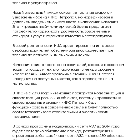
топлива и услуг сервиса.
Новый визуальный имидж сохраняет отличия старого и
узнаваемый бренд «НИС Петрола», но модернизован и
дополнен введением синего цвета в написании названия.
Этот «трехцветный» коммерческий бренд предлагает
потребителю надежность, доступность, современные
стандарты услуг и гарантию качества нефтепродуктов.
В своей деятельности НИС ориентирован на интересы
сербских водителей, обеспечивая высококачественное
топливо по оптимальным рыночным ценам.
Компания ориентирована на водителей, которые в основном
ездят по городу и тех, кто часто ездят в междугороднем
направлении: Автозаправочные станции «НИС Петрол»
находятся на доступных местах, как в городах, так и на
магистралях.
В НИС-е с 2010 года интенсивно проводится модернизация и
автоматизация розничных объектов, поэтому и трехцветные
автозаправочные станции «НИС Петрол» будут
функционировать в современном стиле и будут полностью
соответствовать всем строительным и экологическим
предписаниям.
В рамках программы модернизации сети АЗС до 2014 года
будет проведено обновление бренда, реконструкция и
строительство большей части сети АЗС – около 250 объектов.