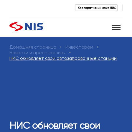
Корпоративный сайт НИС
Домашняя страница
Инвесторам
Поиск
Новости и пресс-релизы
НИС обновляет свои автозаправочные станции
ПОИСК
НИС обновляет свои