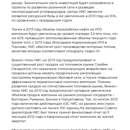
динар. Значительная часть инвестиций будет направлена в
проекты по развитию розничной сети и разведке
месторождений углеводородов. Целью НИС является
развитие ресурсной базы и ее увеличение в 2013 году на 10%,
по сравнению с предыдущим годом.
Также в 2013 году объемы переработки нефти на НПЗ
компании будут увеличены до уровня порядка 3,4 млн тонн, что
на 40% превышает запланированные объемы текущего года.
Кроме того, с 2013 года, благодаря модернизации НПЗ в
Панчево, НИС обеспечит рост производства моторных топлив,
качества которых соответствуют стандарту «евро-5».
Бизнес-план НИС на 2013 год предусматривает и
существенный рост продаж на топливном рынке Сербии.
Ожидается, что серьезное стимулирующее воздействие на
продажи должны оказать продолжение реализации
программы модернизации сбытовой сети, а также повышение
эффективности маркетинговой политики компании. Помимо
развития продаж на отечественном топливном рынке, бизнес-
план НИС на 2013 год предполагает активное увеличение
объемов продаж компании на рынках соседних государств –
Болгарии, Румынии, Боснии и Герцеговины. Так, по итогам 2013
года количество действующих АЗС НИС на рынках этих стран
должно составить не менее 100 единиц.На заседании Совета
директоров НИС был также принят финансовый отчет за 9
месяцев 2012 года и Квартальный отчет компании за третий
квартал.
“Финансовые и производственные результаты работы НИС за