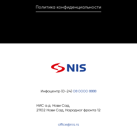
Политика конфиденциальности
Инфоцентр (0-24)
08 0000 8888
НИС а.д. Нови Сад,
21102 Нови Сад, Народног фронта 12
office@nis.rs