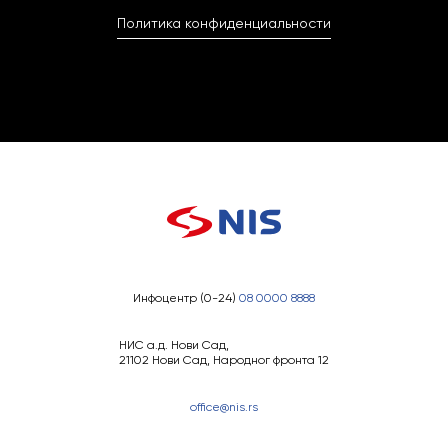
Политика конфиденциальности
Инфоцентр (0-24)
08 0000 8888
НИС а.д. Нови Сад,
21102 Нови Сад, Народног фронта 12
office@nis.rs