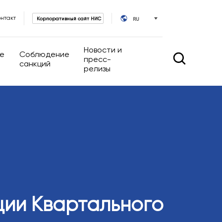
онтакт
Корпоративный сайт НИС
RU
Новости и
е
Соблюдение
пресс-
санкций
релизы
Новости и пресс-релизы
е управление
ИР-календарь
уппы
равовые акты
омпании
ративного
ции Квартального