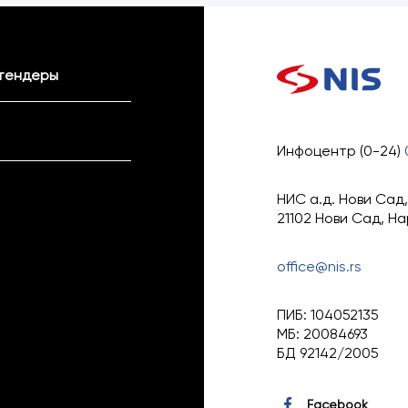
тендеры
Инфоцентр (0-24)
НИС а.д. Нови Сад,
21102 Нови Сад, Н
office@nis.rs
ПИБ: 104052135
МБ: 20084693
БД 92142/2005
Facebook