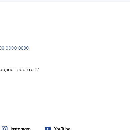
08 0000 8888
ародног фронта 12
Instagram
YouTube