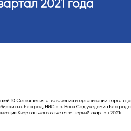
вартал 2021 года
Общее собран
Совет директ
Внешний ауди
Сделки или де
с личным инт
тьей 10 Соглашения о включении и организации торгов ц
биржи а.о. Белград, НИС а.о. Нови Сад уведомил Белград
икации Квартального отчета за первий квартал 2021г.