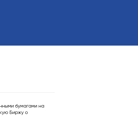
ие акционеров
оров
т
йствия, связанные
ересом
енными бумагами на
скую Биржу о