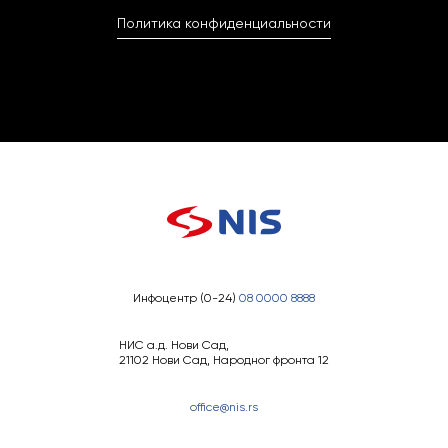
Политика конфиденциальности
Инфоцентр (0-24)
08 0000 8888
НИС а.д. Нови Сад,
21102 Нови Сад, Народног фронта 12
office@nis.rs