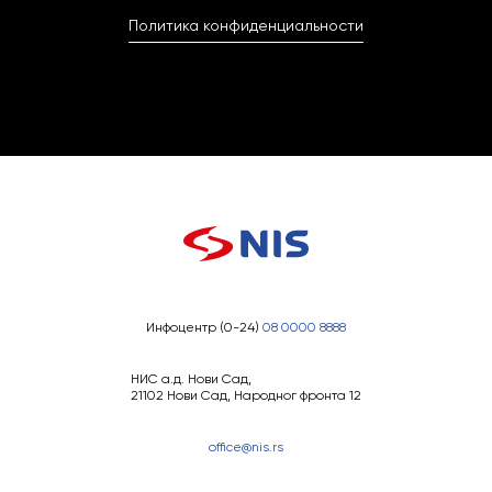
Политика конфиденциальности
Инфоцентр (0-24)
08 0000 8888
НИС а.д. Нови Сад,
21102 Нови Сад, Народног фронта 12
office@nis.rs