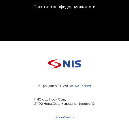
Политика конфиденциальности
Инфоцентр (0-24)
08 0000 8888
НИС а.д. Нови Сад,
21102 Нови Сад, Народног фронта 12
office@nis.rs