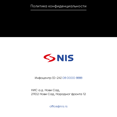
Политика конфиденциальности
Инфоцентр (0-24)
08 0000 8888
НИС а.д. Нови Сад,
21102 Нови Сад, Народног фронта 12
office@nis.rs