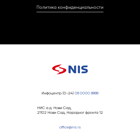
Политика конфиденциальности
Инфоцентр (0-24)
08 0000 8888
НИС а.д. Нови Сад,
21102 Нови Сад, Народног фронта 12
office@nis.rs