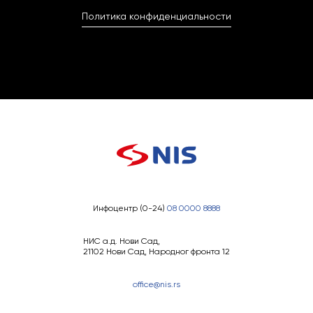
Политика конфиденциальности
Инфоцентр (0-24)
08 0000 8888
НИС а.д. Нови Сад,
21102 Нови Сад, Народног фронта 12
office@nis.rs